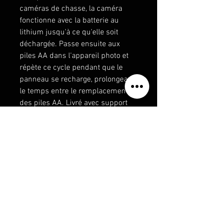
caméras de chasse, la caméra
fonctionne avec la batterie au
lithium jusqu'à ce qu'elle soit
déchargée. Passe ensuite aux
piles AA dans l'appareil photo et
répète ce cycle pendant que le
panneau se recharge, prolongeant
le temps entre le remplacement
des piles AA. Livré avec support
de montage, sangle, câble de
chargement USB et câble de sortie
du panneau à la caméra.
Fonctionne avec ScoutHD et
KunukHD.
politique de confidentialité